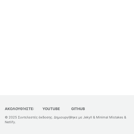
ΑΚΟΛΟΥΘΉΣΤΕ:
YOUTUBE
GITHUB
© 2025
Συντελεστές έκδοσης
. Δημιουργήθηκε με
Jekyll
&
Minimal Mistakes
&
Netlify
.