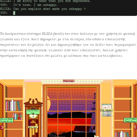
Το διαδραστικο σύστημα ELIZA βασίζεται στον διάλογο με τον χρήστη σε φυσική
γλώσσα και έγινε πολύ δημοφιλές με ένα σενάριο, στο οποίο ο υπολογιστής
παριστάνει τον ψυχολόγο. Αν και δημιουργήθηκε για να δείξει τους περιορισμούς
στην κατανόηση της φυσικής γλώσσας από τους υπολογιστές, πολλοί χρήστες
προτίμησαν να πιστέψουν ότι μιλάνε με κάποιον που τους καταλαβαίνει.