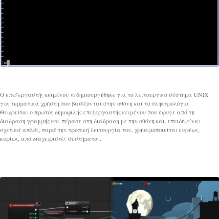
Ο επεξεργαστής κειμένου vi δημιουργήθηκε για το λειτουργικό σύστημα UNIX
για τερματικά χρήστη που βασίζονται στην οθόνη και το πληκτρολόγιο.
Θεωρείται ο πρώτος δημοφιλής επεξεργαστής κειμένου που έφυγε από τη
διάδραση γραμμής και πέρασε στη διάδραση με την οθόνη και, επειδή είναι
σχετικά απλός, παρά την τροπική λειτουργία του, χρησιμοποιείται ευρέως,
κυρίως, από διαχειριστές συστήματος.