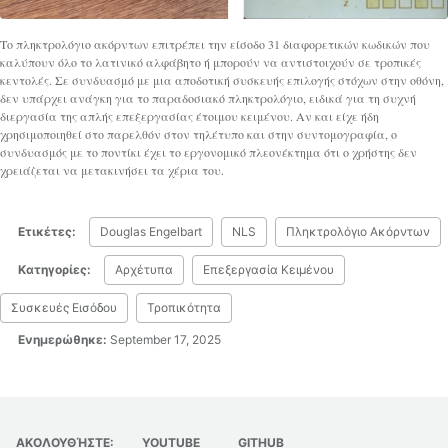
Το πληκτρολόγιο ακόρντων επιτρέπει την είσοδο 31 διαφορετικών κωδικών που
καλύπουν όλο το λατινικό αλφάβητο ή μπορούν να αντιστοιχούν σε τροπικές
κεντολές. Σε συνδυασμό με μια αποδοτική συσκευής επιλογής στόχων στην οθόνη,
δεν υπάρχει ανάγκη για το παραδοσιακό πληκτρολόγιο, ειδικά για τη συχνή
διεργασία της απλής επεξεργασίας έτοιμου κειμένου. Αν και είχε ήδη
χρησιμοποιηθεί στο παρελθόν στον τηλέτυπο και στην συντομογραφία, ο
συνδυασμός με το ποντίκι έχει το εργονομικό πλεονέκτημα ότι ο χρήστης δεν
χρειάζεται να μετακινήσει τα χέρια του.
Ετικέτες:
Douglas Engelbart
NLS
Πληκτρολόγιο Ακόρντων
Κατηγορίες:
Αρχέτυπα
Επεξεργασία Κειμένου
Συσκευές Εισόδου
Τροπικότητα
Ενημερώθηκε:
September 17, 2025
ΑΚΟΛΟΥΘΉΣΤΕ:
YOUTUBE
GITHUB