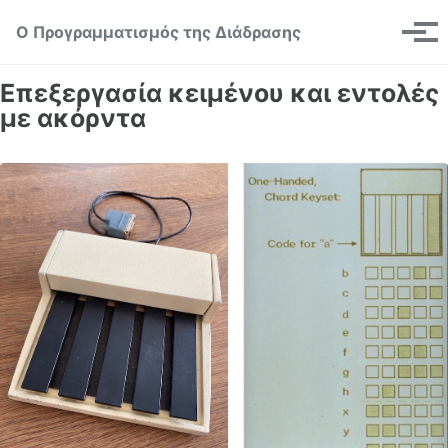
Skip to primary navigation
Skip to content
Skip to footer
Toggle se
Ο Προγραμματισμός της Διάδρασης
Μεν
Επεξεργασία κειμένου και εντολές
με ακόρντα