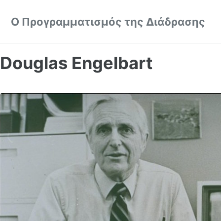
Skip to primary navigation
Skip to content
Skip to footer
Ο Προγραμματισμός της Διάδρασης
Douglas Engelbart