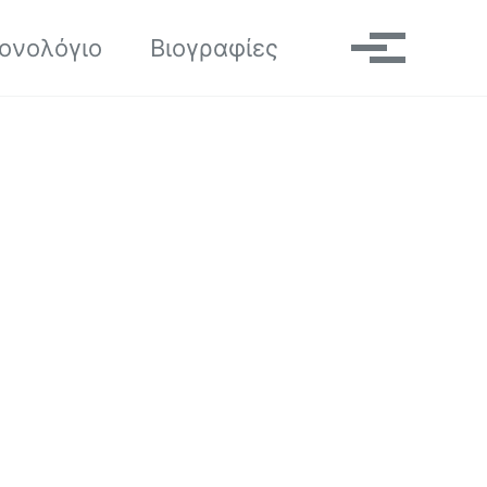
Toggle search
ονολόγιο
Βιογραφίες
Μενού