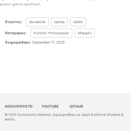
μερικά χρόνια αργότερα.
Ετικέτες:
dynabook
laptop
tablet
Κατηγορίες:
Κινητός Υπολογισμός
Μορφές
Ενημερώθηκε:
September 17, 2025
ΑΚΟΛΟΥΘΉΣΤΕ:
YOUTUBE
GITHUB
© 2025
Συντελεστές έκδοσης
. Δημιουργήθηκε με
Jekyll
&
Minimal Mistakes
&
Netlify
.