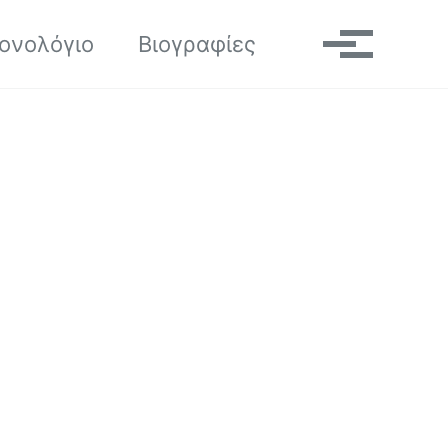
Toggle search
ονολόγιο
Βιογραφίες
Μενού