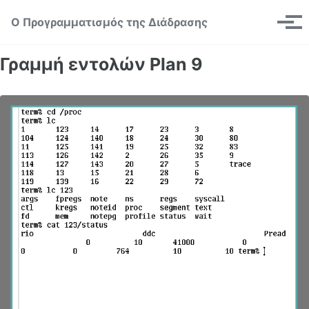
Skip to primary navigation
Skip to content
Skip to footer
Toggle se
Ο Προγραμματισμός της Διάδρασης
Μεν
Γραμμή εντολών Plan 9