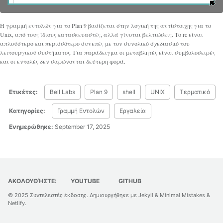
Η γραμμή εντολών για το Plan 9 βασίζεται στην λογική της αντίστοιχης για το
Unix, από τους ίδιους κατασκευαστές, αλλά γίνοται βελτιώσεις. Το rc είναι
απλούστερο και περισσότερο συνεπές με τον συνολικό σχεδιασμό του
λειτουργικού συστήματος. Για παράδειγμα οι μεταβλητές είναι συμβολοσειρές
και οι εντολές δεν σαρώνονται δεύτερη φορά.
Ετικέτες:
Bell Labs
Plan 9
shell
UNIX
Τερματικό
Κατηγορίες:
Γραμμή Εντολών
Εργαλεία
Ενημερώθηκε:
September 17, 2025
ΑΚΟΛΟΥΘΉΣΤΕ:
YOUTUBE
GITHUB
© 2025
Συντελεστές έκδοσης
. Δημιουργήθηκε με
Jekyll
&
Minimal Mistakes
&
Netlify
.