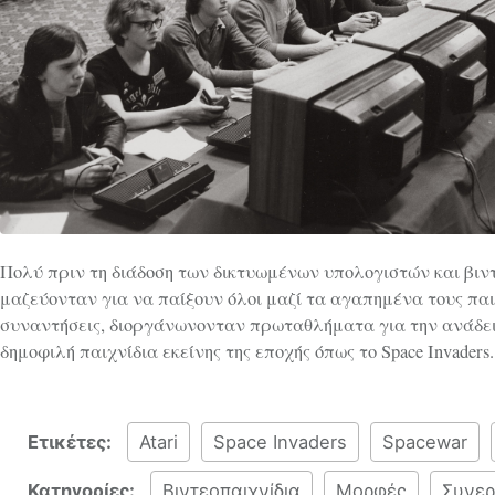
Πολύ πριν τη διάδοση των δικτυωμένων υπολογιστών και βιντ
μαζεύονταν για να παίξουν όλοι μαζί τα αγαπημένα τους παιχ
συναντήσεις, διοργάνωνονταν πρωταθλήματα για την ανάδε
δημοφιλή παιχνίδια εκείνης της εποχής όπως το Space Invaders.
Ετικέτες:
Atari
Space Invaders
Spacewar
Κατηγορίες:
Βιντεοπαιχνίδια
Μορφές
Συνερ