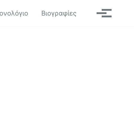
Toggle search
ονολόγιο
Βιογραφίες
Μενού