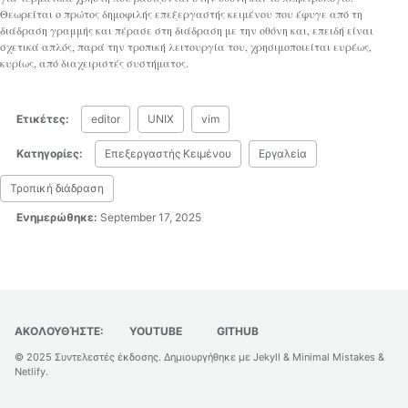
Θεωρείται ο πρώτος δημοφιλής επεξεργαστής κειμένου που έφυγε από τη
διάδραση γραμμής και πέρασε στη διάδραση με την οθόνη και, επειδή είναι
σχετικά απλός, παρά την τροπική λειτουργία του, χρησιμοποιείται ευρέως,
κυρίως, από διαχειριστές συστήματος.
Ετικέτες:
editor
UNIX
vim
Κατηγορίες:
Επεξεργαστής Κειμένου
Εργαλεία
Τροπική διάδραση
Ενημερώθηκε:
September 17, 2025
ΑΚΟΛΟΥΘΉΣΤΕ:
YOUTUBE
GITHUB
© 2025
Συντελεστές έκδοσης
. Δημιουργήθηκε με
Jekyll
&
Minimal Mistakes
&
Netlify
.