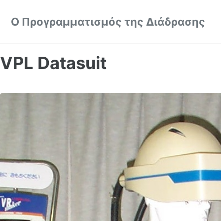
Skip to primary navigation
Skip to content
Skip to footer
Ο Προγραμματισμός της Διάδρασης
VPL Datasuit