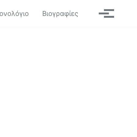
Toggle search
ονολόγιο
Βιογραφίες
Μενού