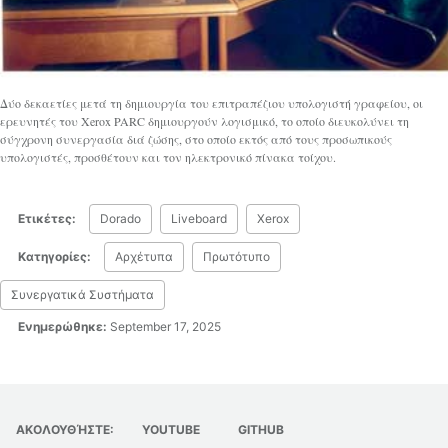
Δύο δεκαετίες μετά τη δημιουργία του επιτραπέζιου υπολογιστή γραφείου, οι
ερευνητές του Xerox PARC δημιουργούν λογισμικό, το οποίο διευκολύνει τη
σύγχρονη συνεργασία διά ζώσης, στο οποίο εκτός από τους προσωπικούς
υπολογιστές, προσθέτουν και τον ηλεκτρονικό πίνακα τοίχου.
Ετικέτες:
Dorado
Liveboard
Xerox
Κατηγορίες:
Αρχέτυπα
Πρωτότυπο
Συνεργατικά Συστήματα
Ενημερώθηκε:
September 17, 2025
ΑΚΟΛΟΥΘΉΣΤΕ:
YOUTUBE
GITHUB