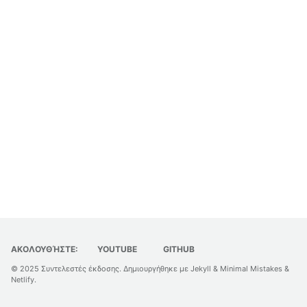
ΑΚΟΛΟΥΘΉΣΤΕ:
YOUTUBE
GITHUB
© 2025
Συντελεστές έκδοσης
. Δημιουργήθηκε με
Jekyll
&
Minimal Mistakes
&
Netlify
.