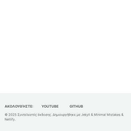
ΑΚΟΛΟΥΘΉΣΤΕ:
YOUTUBE
GITHUB
© 2025
Συντελεστές έκδοσης
. Δημιουργήθηκε με
Jekyll
&
Minimal Mistakes
&
Netlify
.