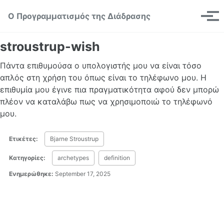
Skip to primary navigation
Skip to content
Skip to footer
Toggle se
Ο Προγραμματισμός της Διάδρασης
Μεν
stroustrup-wish
Πάντα επιθυμούσα ο υπολογιστής μου να είναι τόσο
απλός στη χρήση του όπως είναι το τηλέφωνο μου. Η
επιθυμία μου έγινε πια πραγματικότητα αφού δεν μπορώ
πλέον να καταλάβω πως να χρησιμοποιώ το τηλέφωνό
μου.
Ετικέτες:
Bjarne Stroustrup
Κατηγορίες:
archetypes
definition
Ενημερώθηκε:
September 17, 2025