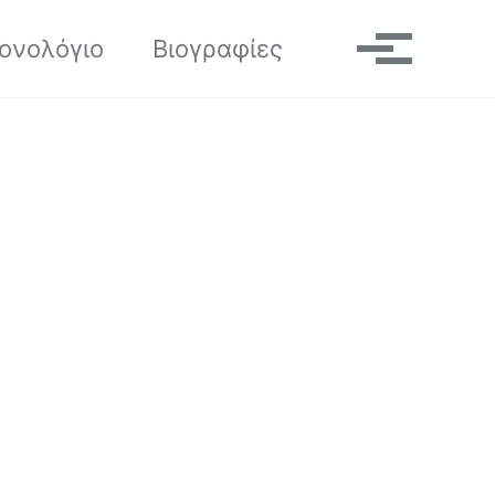
Toggle search
ονολόγιο
Βιογραφίες
Μενού